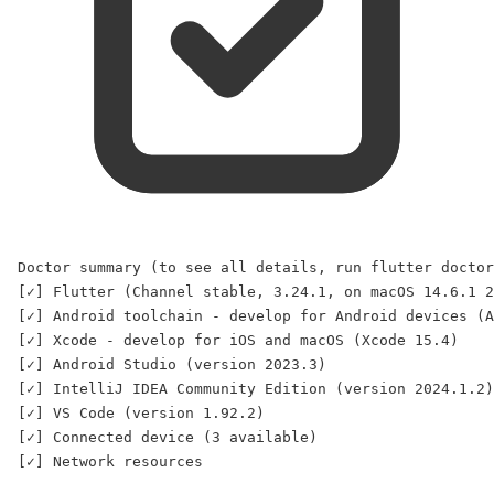
Doctor
summary
 (to 
see
all
details,
run
flutter
doctor
[✓] Flutter (
Channel
stable,
3.24
.1,
on
macOS
14.6
.1
2
[✓] Android toolchain - develop 
for
 Android devices (
A
[✓] Xcode - develop 
for
 iOS and macOS (
Xcode
15.4
)
[✓] Android Studio (
version
2023.3
)
[✓] IntelliJ IDEA Community Edition (
version
2024.1
.2
)
[✓] VS Code (
version
1.92
.2
)
[✓] Connected device (
3
available
)
[✓] Network resources