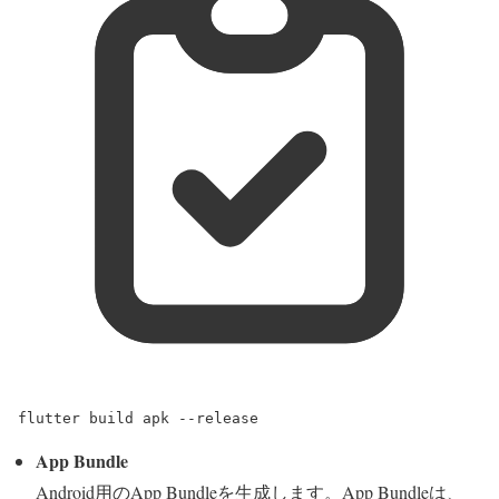
flutter
build
apk
--release
App Bundle
Android用のApp Bundleを生成します。App Bundleは、