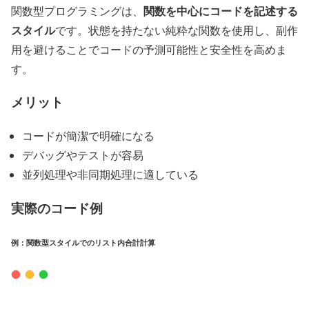
関数を中心にコードを記述する
関数型プログラミングは、
スタイル
です。状態を持たない純粋な関数を使用し、副作
用を避けることでコードの予測可能性と安全性を高めま
す。
メリット
コードが簡潔で明確になる
デバッグやテストが容易
並列処理や非同期処理に適している
実際のコード例
例：関数型スタイルでのリスト内合計計算