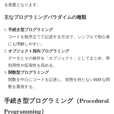
る基盤となります。
主なプログラミングパラダイムの種類
手続き型プログラミング
コードを順序立てて記述する方法で、シンプルで初心者
にも理解しやすい。
オブジェクト指向プログラミング
データとその操作を「オブジェクト」としてまとめ、再
利用性や拡張性を高める。
関数型プログラミング
関数を中心にコードを記述し、状態を持たない純粋な関
数を重視する。
手続き型プログラミング（Procedural
Programming）