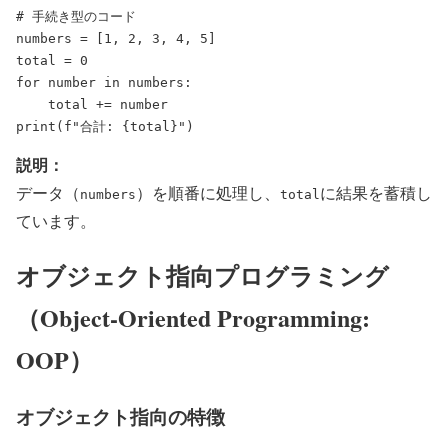
# 手続き型のコード
numbers = [
1
, 
2
, 
3
, 
4
, 
5
]
total = 
0
for
 number 
in
 numbers:
    total += number
print
(
f
"合計: 
{
total
}
"
)
説明：
データ（
）を順番に処理し、
に結果を蓄積し
numbers
total
ています。
オブジェクト指向プログラミング
（Object-Oriented Programming:
OOP）
オブジェクト指向の特徴