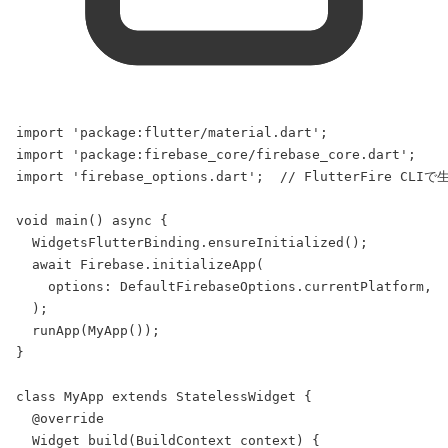
import
'package:flutter/material.dart'
;
import
'package:firebase_core/firebase_core.dart'
;
import
'firebase_options.dart'
;  
// FlutterFire C
void
main
() 
async
 {
WidgetsFlutterBinding
.
ensureInitialized
();
await
Firebase
.
initializeApp
(
    options: 
DefaultFirebaseOptions
.currentPlatform,
  );
runApp
(
MyApp
());
}
class
MyApp
extends
StatelessWidget
 {
@override
Widget
build
(
BuildContext
 context) {