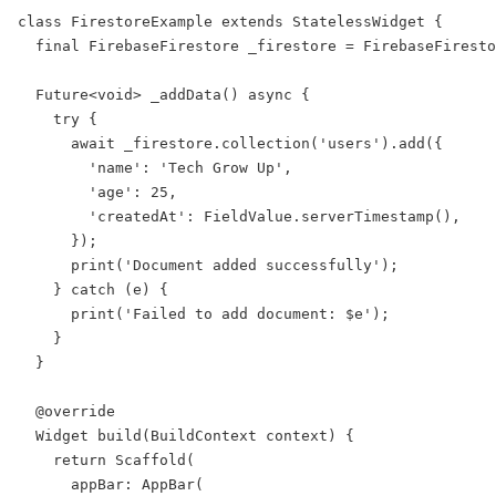
class
FirestoreExample
extends
StatelessWidget
 {
final
FirebaseFirestore
 _firestore = 
FirebaseFiresto
Future
<
void
> 
_addData
() 
async
 {
try
 {
await
 _firestore.
collection
(
'users'
).
add
({
'name'
: 
'Tech Grow Up'
,
'age'
: 
25
,
'createdAt'
: 
FieldValue
.
serverTimestamp
(),
      });
print
(
'Document added successfully'
);
    } 
catch
 (e) {
print
(
'Failed to add document: $
e
'
);
    }
  }
@override
Widget
build
(
BuildContext
 context) {
return
Scaffold
(
      appBar: 
AppBar
(