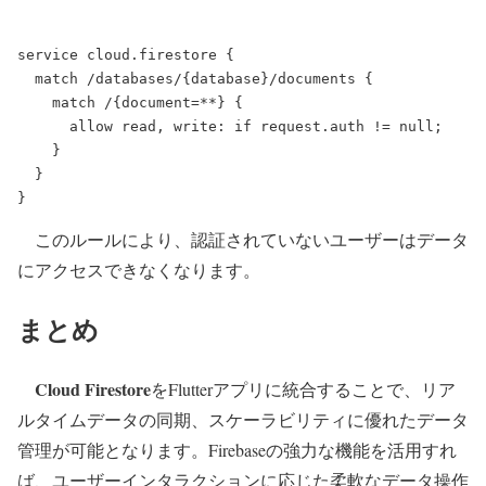
service
cloud.firestore
{
match
/databases/{database}/documents
{
match
/{document=
**
}
{
allow
read,
write:
if
request.auth
!=
null
;
    }
  }
}
このルールにより、認証されていないユーザーはデータ
にアクセスできなくなります。
まとめ
Cloud Firestore
をFlutterアプリに統合することで、リア
ルタイムデータの同期、スケーラビリティに優れたデータ
管理が可能となります。Firebaseの強力な機能を活用すれ
ば、ユーザーインタラクションに応じた柔軟なデータ操作