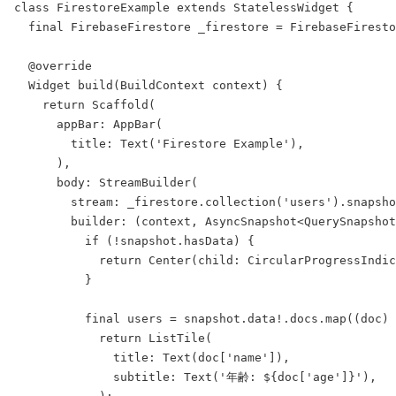
class
FirestoreExample
extends
StatelessWidget
 {
final
FirebaseFirestore
 _firestore = 
FirebaseFiresto
@override
Widget
build
(
BuildContext
 context) {
return
Scaffold
(
      appBar: 
AppBar
(
        title: 
Text
(
'Firestore Example'
),
      ),
      body: 
StreamBuilder
(
        stream: _firestore.
collection
(
'users'
).
snapsho
        builder: (context, 
AsyncSnapshot
<
QuerySnapshot
if
 (!snapshot.hasData) {
return
Center
(child: 
CircularProgressIndic
          }
final
 users = snapshot.data!.docs.
map
((doc) 
return
ListTile
(
              title: 
Text
(doc[
'name'
]),
              subtitle: 
Text
(
'年齢: ${
doc
['age']}'
),