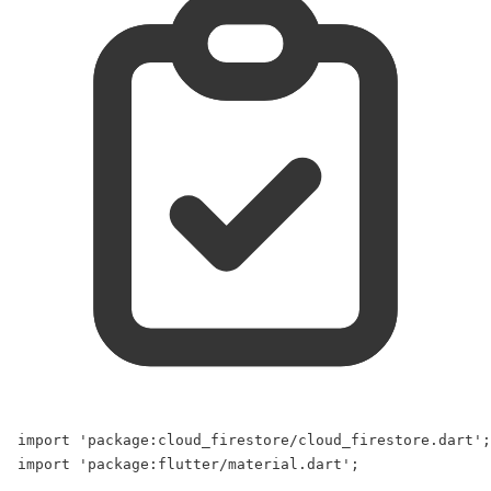
import
'package:cloud_firestore/cloud_firestore.dart'
;
import
'package:flutter/material.dart'
;