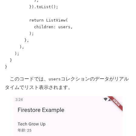
            );
          }).
toList
();
return
ListView
(
            children: users,
          );
        },
      ),
    );
  }
}
このコードでは、
コレクションのデータがリアル
users
タイムでリスト表示されます。