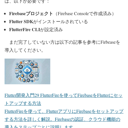
は、以下が必要です：
Firebaseプロジェクト
（Firebase Consoleで作成済み）
Flutter SDK
がインストールされている
FlutterFire CLI
が設定済み
まだ完了していない方は以下の記事を参考にFirbeaseを
導入してください。
Flutter開発入門29 FlutterFireを使ってFirebaseをFlutterにセッ
トアップする方法
FlutterFireを使って、FlutterアプリにFirebaseをセットアップ
する方法を詳しく解説。Firebaseの認証、クラウド機能の
導入をステップごとに説明します。