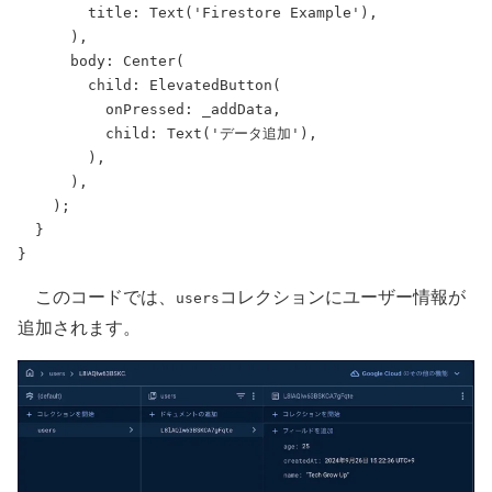
        title: 
Text
(
'Firestore Example'
),
      ),
      body: 
Center
(
        child: 
ElevatedButton
(
          onPressed: _addData,
          child: 
Text
(
'データ追加'
),
        ),
      ),
    );
  }
}
このコードでは、
コレクションにユーザー情報が
users
追加されます。