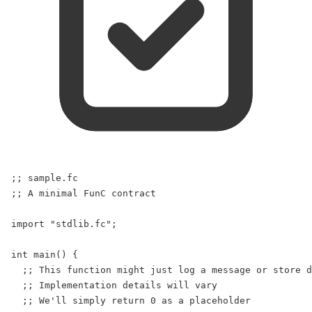
;; sample.fc
;; A minimal FunC contract
import
"stdlib.fc"
;
int
main
() 
{
;; This function might just log a message or store d
;; Implementation details will vary
;; We'll simply return 0 as a placeholder