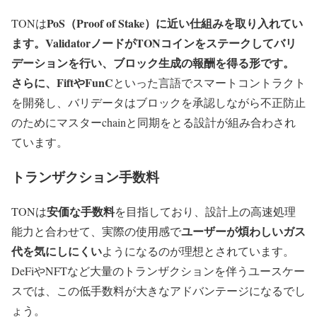
PoS（Proof of Stake）に近い仕組みを取り入れてい
TONは
ます。ValidatorノードがTONコインをステークしてバリ
デーションを行い、ブロック生成の報酬を得る形です。
さらに、FiftやFunC
といった言語でスマートコントラクト
を開発し、バリデータはブロックを承認しながら不正防止
のためにマスターchainと同期をとる設計が組み合わされ
ています。
トランザクション手数料
安価な手数料
TONは
を目指しており、設計上の高速処理
ユーザーが煩わしいガス
能力と合わせて、実際の使用感で
代を気にしにくい
ようになるのが理想とされています。
DeFiやNFTなど大量のトランザクションを伴うユースケー
スでは、この低手数料が大きなアドバンテージになるでし
ょう。