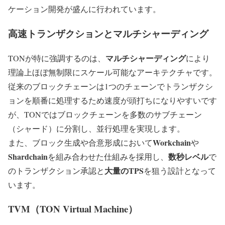
ケーション開発が盛んに行われています。
高速トランザクションとマルチシャーディング
マルチシャーディング
TONが特に強調するのは、
により
理論上ほぼ無制限にスケール可能なアーキテクチャです。
従来のブロックチェーンは1つのチェーンでトランザクシ
ョンを順番に処理するため速度が頭打ちになりやすいです
が、TONではブロックチェーンを多数のサブチェーン
（シャード）に分割し、並行処理を実現します。
Workchain
また、ブロック生成や合意形成において
や
Shardchain
数秒レベル
を組み合わせた仕組みを採用し、
で
大量のTPS
のトランザクション承認と
を狙う設計となって
います。
TVM（TON Virtual Machine）