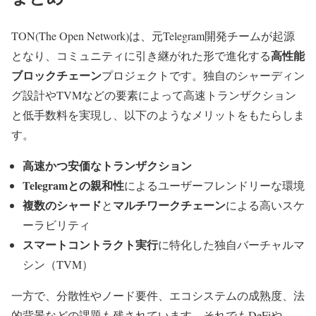
TON(The Open Network)は、元Telegram開発チームが起源
高性能
となり、コミュニティに引き継がれた形で進化する
ブロックチェーン
プロジェクトです。独自のシャーディン
グ設計やTVMなどの要素によって高速トランザクション
と低手数料を実現し、以下のようなメリットをもたらしま
す。
高速かつ安価なトランザクション
Telegramとの親和性
によるユーザーフレンドリーな環境
複数のシャード
マルチワークチェーン
と
による高いスケ
ーラビリティ
スマートコントラクト実行
に特化した独自バーチャルマ
シン（TVM）
一方で、分散性やノード要件、エコシステムの成熟度、法
的背景などの課題も残されています。それでもDeFiや