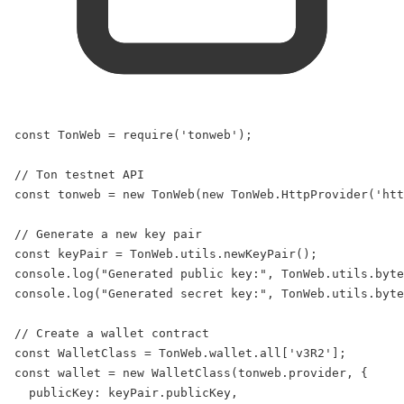
const
TonWeb
 = 
require
(
'tonweb'
);
// Ton testnet API
const
tonweb
 = 
new
TonWeb
(
new
TonWeb
.
HttpProvider
(
'htt
// Generate a new key pair
const
keyPair
 = 
TonWeb
.
utils
.
newKeyPair
();
console
.
log
(
"Generated public key:"
, 
TonWeb
.
utils
.
byte
console
.
log
(
"Generated secret key:"
, 
TonWeb
.
utils
.
byte
// Create a wallet contract
const
WalletClass
 = 
TonWeb
.
wallet
.
all
[
'v3R2'
];
const
wallet
 = 
new
WalletClass
(
tonweb
.
provider
, {
publicKey:
keyPair
.
publicKey
,