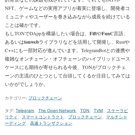
NFT、ゲームなどの実用アプリが着実に登場し、開発者コ
ミュニティやユーザーを巻き込みながら成長を続けている
ことは確かです。
Fift
FunC
もしTONでDAppを構築したい場合は、
や
言語、
tonweb
あるいは
ライブラリなどを活用して開発し、Rustや
C++にも一部対応が進んでいます。TelegramBotとの連携や
複雑なオンチェーン・オフチェーンのハイブリッドユース
ケースにも期待が寄せられる今後、TONがブロックチェ
ーンの主流のひとつとして台頭してくるか注目してみては
いかがでしょうか。
カテゴリー:
ブロックチェーン
タグ:
Telegram
、
The Open Network
、
TON
、
TVM
、
スケーラビ
リティ
、
スマートコントラクト
、
ブロックチェーン
、
マルチシャ
ーディング
、
高速トランザクション