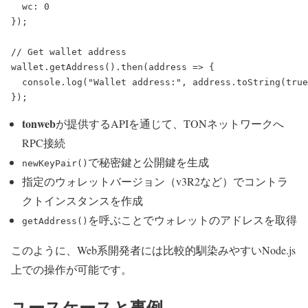
wc:
0
});
// Get wallet address
wallet
.
getAddress
().
then
(
address
=>
 {
console
.
log
(
"Wallet address:"
, 
address
.
toString
(
true
});
tonweb
が提供するAPIを通じて、TONネットワークへ
RPC接続
で秘密鍵と公開鍵を生成
newKeyPair()
指定のウォレットバージョン（v3R2など）でコントラ
クトインスタンスを作成
を呼ぶことでウォレットのアドレスを取得
getAddress()
このように、Web系開発者には比較的馴染みやすいNode.js
上での操作が可能です。
ユースケースと事例