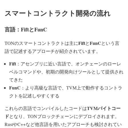
スマートコントラクト開発の流れ
言語：FiftとFunC
Fift
FunC
TONのスマートコントラクトは主に
と
という言
語で記述するアプローチが紹介されています。
Fift
：アセンブリに近い言語で、オンチェーンのローレ
ベルコマンドや、初期の開発向けツールとして提供され
てきた
FunC
：より高級な言語で、TVM上で動作するコントラ
クトを記述しやすくする
TVMバイトコー
これらの言語でコンパイルしたコードは
ド
となり、TONブロックチェーンにデプロイされます。
RustやC++など他言語を用いたアプローチも検討されてい