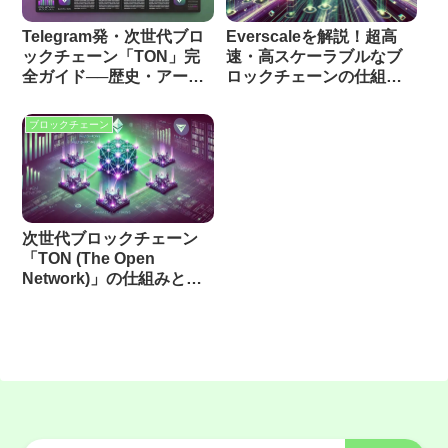
Telegram発・次世代ブロ
Everscaleを解説！超高
ックチェーン「TON」完
速・高スケーラブルなブ
全ガイド──歴史・アーキ
ロックチェーンの仕組み
テクチャ・開発手順・エ
とスマートコントラクト
コシステム解説
開発手順
ブロックチェーン
次世代ブロックチェーン
「TON (The Open
Network)」の仕組みと開
発手法を解説！高速性・
スケーラビリティ・実装
例まで