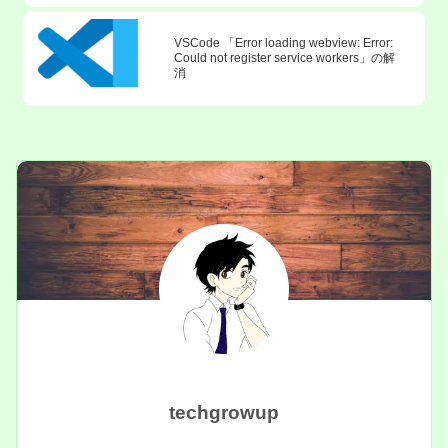
VSCode 「Error loading webview: Error:
Could not register service workers」の解
消
techgrowup