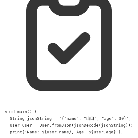
void
main
() {
String
 jsonString = 
'{"name": "山田", "age": 30}'
;
User
 user = 
User
.
fromJson
(
jsonDecode
(jsonString));
print
(
'Name: ${
user
.
name
}, Age: ${
user
.
age
}'
);