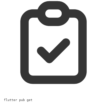
flutter
pub
get