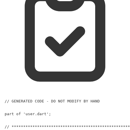
// GENERATED CODE - DO NOT MODIFY BY HAND
part of
'user.dart'
;
// ***************************************************