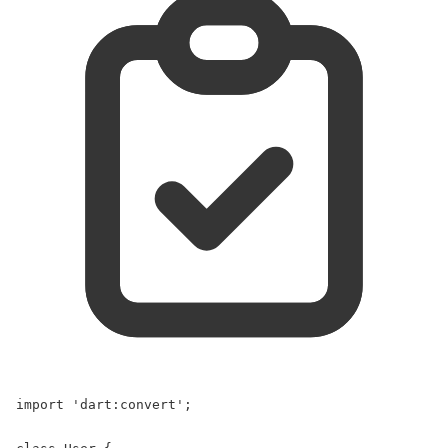
import
'dart:convert'
;