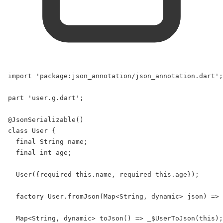
import
'package:json_annotation/json_annotation.dart'
;
part
'user.g.dart'
;
@JsonSerializable
()
class
User
 {
final
String
 name;
final
int
 age;
User
({
required
this
.name, 
required
this
.age});
factory
User
.
fromJson
(
Map
<
String
, 
dynamic
> json) => 
Map
<
String
, 
dynamic
> 
toJson
() => 
_$UserToJson
(
this
);