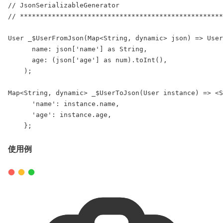
// JsonSerializableGenerator
// ***************************************************
User
_$UserFromJson
(
Map
<
String
, 
dynamic
> json) => 
User
      name: json[
'name'
] 
as
String
,
      age: (json[
'age'
] 
as
num
).
toInt
(),
    );
Map
<
String
, 
dynamic
> 
_$UserToJson
(
User
 instance) => <
S
'name'
: instance.name,
'age'
: instance.age,
    };
使用例