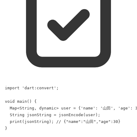
import
'dart:convert'
;
void
main
() {
Map
<
String
, 
dynamic
> user = {
'name'
: 
'山田'
, 
'age'
: 
String
 jsonString = 
jsonEncode
(user);
print
(jsonString); 
// {"name":"山田","age":30}
}