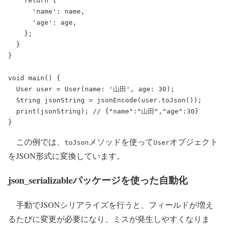
return
 {
'name'
: name,
'age'
: age,
    };
  }
}
void
main
() {
User
 user = 
User
(name: 
'山田'
, age: 
30
);
String
 jsonString = 
jsonEncode
(user.
toJson
());
print
(jsonString); 
// {"name":"山田","age":30}
}
この例では、
メソッドを使って
オブジェクト
toJson
User
をJSON形式に変換しています。
json_serializableパッケージを使った自動化
手動でJSONシリアライズを行うと、フィールドが増え
るたびに変更が必要になり、ミスが発生しやすくなりま