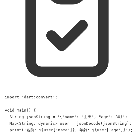
import
'dart:convert'
;
void
main
() {
String
 jsonString = 
'{"name": "山田", "age": 30}'
;
Map
<
String
, 
dynamic
> user = 
jsonDecode
(jsonString);
print
(
'名前: ${
user
['name']}, 年齢: ${
user
['age']}'
);