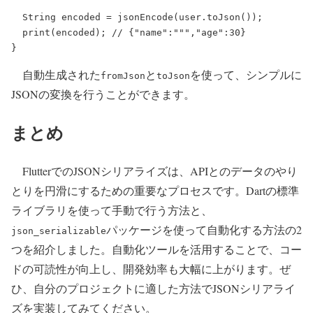
String
 encoded = 
jsonEncode
(user.
toJson
());
print
(encoded); 
// {"name":""","age":30}
}
自動生成された
と
を使って、シンプルに
fromJson
toJson
JSONの変換を行うことができます。
まとめ
FlutterでのJSONシリアライズは、APIとのデータのやり
とりを円滑にするための重要なプロセスです。Dartの標準
ライブラリを使って手動で行う方法と、
パッケージを使って自動化する方法の2
json_serializable
つを紹介しました。自動化ツールを活用することで、コー
ドの可読性が向上し、開発効率も大幅に上がります。ぜ
ひ、自分のプロジェクトに適した方法でJSONシリアライ
ズを実装してみてください。