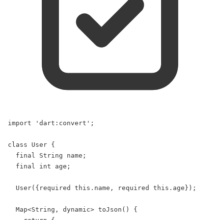
import
'dart:convert'
;
class
User
 {
final
String
 name;
final
int
 age;
User
({
required
this
.name, 
required
this
.age});
Map
<
String
, 
dynamic
> 
toJson
() {