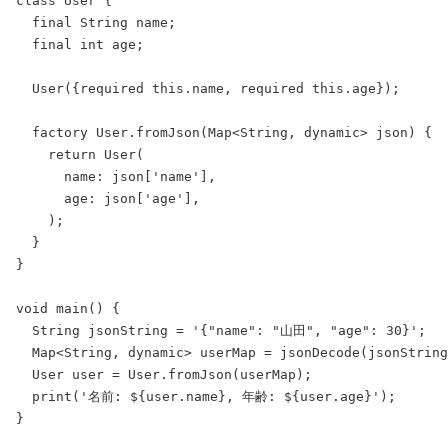
class
User
 {
final
String
 name;
final
int
 age;
User
({
required
this
.name, 
required
this
.age});
factory
User
.
fromJson
(
Map
<
String
, 
dynamic
> json) {
return
User
(
      name: json[
'name'
],
      age: json[
'age'
],
    );
  }
}
void
main
() {
String
 jsonString = 
'{"name": "山田", "age": 30}'
;
Map
<
String
, 
dynamic
> userMap = 
jsonDecode
(jsonString
User
 user = 
User
.
fromJson
(userMap);
print
(
'名前: ${
user
.
name
}, 年齢: ${
user
.
age
}'
);
}